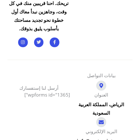
تريحك. احنا قريبين منك في كل
وقت، وجاهزين نبدأ معاك أول
خطوة نحو تجديد مساحتك
بأسلوب يليق بذوقك.
I
T
F
n
w
a
s
i
c
t
t
e
a
t
b
g
e
o
r
r
o
a
k
m
-
بيانات التواصل
f
أرسل لنا إستفسارك
العنوان
[wpforms id="1365"]
الرياض، المملكة العربية
السعودية
البريد الإلكتروني