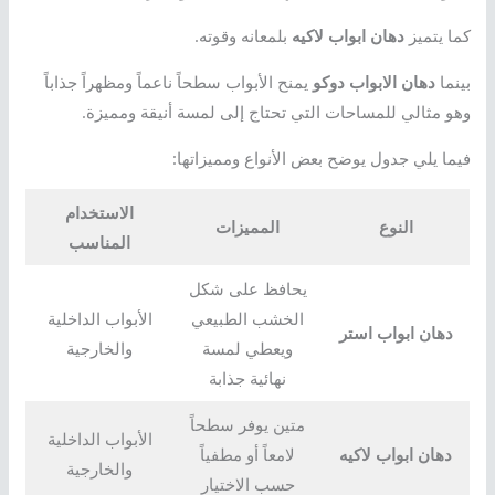
كما يتميز
دهان ابواب لاكيه
بلمعانه وقوته.
بينما
دهان الابواب دوكو
يمنح الأبواب سطحاً ناعماً ومظهراً جذاباً
وهو مثالي للمساحات التي تحتاج إلى لمسة أنيقة ومميزة.
فيما يلي جدول يوضح بعض الأنواع ومميزاتها:
الاستخدام
النوع
المميزات
المناسب
يحافظ على شكل
الخشب الطبيعي
الأبواب الداخلية
دهان ابواب استر
ويعطي لمسة
والخارجية
نهائية جذابة
متين يوفر سطحاً
الأبواب الداخلية
دهان ابواب لاكيه
لامعاً أو مطفياً
والخارجية
حسب الاختيار