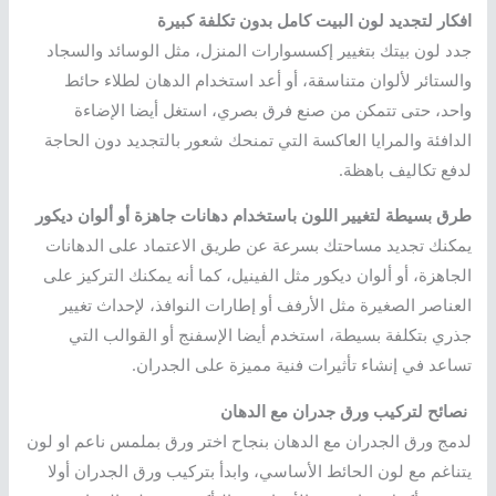
افكار لتجديد لون البيت كامل بدون تكلفة كبيرة
جدد لون بيتك بتغيير إكسسوارات المنزل، مثل الوسائد والسجاد
والستائر لألوان متناسقة، أو أعد استخدام الدهان لطلاء حائط
واحد، حتى تتمكن من صنع فرق بصري، استغل أيضا الإضاءة
الدافئة والمرايا العاكسة التي تمنحك شعور بالتجديد دون الحاجة
لدفع تكاليف باهظة.
طرق بسيطة لتغيير اللون باستخدام دهانات جاهزة أو ألوان ديكور
يمكنك تجديد مساحتك بسرعة عن طريق الاعتماد على الدهانات
الجاهزة، أو ألوان ديكور مثل الفينيل، كما أنه يمكنك التركيز على
العناصر الصغيرة مثل الأرفف أو إطارات النوافذ، لإحداث تغيير
جذري بتكلفة بسيطة، استخدم أيضا الإسفنج أو القوالب التي
تساعد في إنشاء تأثيرات فنية مميزة على الجدران.
نصائح لتركيب ورق جدران مع الدهان
لدمج ورق الجدران مع الدهان بنجاح اختر ورق بملمس ناعم او لون
يتناغم مع لون الحائط الأساسي، وابدأ بتركيب ورق الجدران أولا