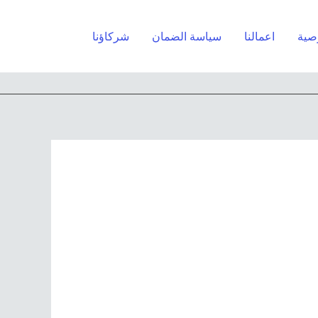
البحث
صية
اعمالنا​
سياسة الضمان
شركاؤنا