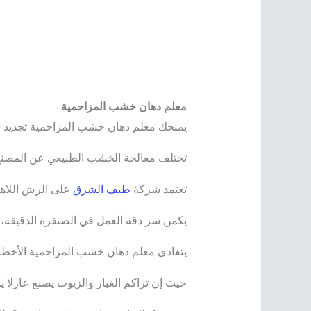
معلم دهان خشب المزاحمية
​يمنحك معلم دهان خشب المزاحمية تجديد ش
تختلف معالجة الخشب الطبيعي عن المصنع MDF؛ إذ يحتاج الطبيعي إبراز عروقه، بينما المصنع يتطلب ملء مسامه لحمايته من الر
​تعتمد شركة
طيف الشرق
على الرش اللاهو
يكمن سر دقة العمل في الصنفرة الدقيقة، 
​يتفادى معلم دهان خشب المزاحمية الأخطا
حيث إن تراكم الغبار والزيوت يصنع عازلا يؤ